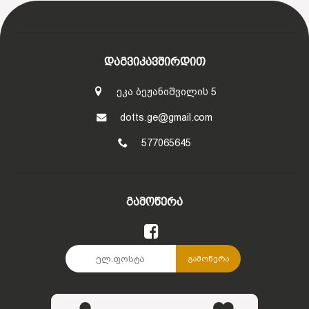
ᲓᲐᲒᲕᲘᲙᲐᲕᲨᲘᲠᲓᲘᲗ
ეკა ბეჟანიშვილის 5
dotts.ge@gmail.com
577065645
ᲒᲐᲛᲝᲬᲔᲠᲐ